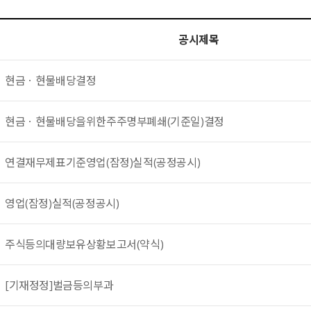
공시제목
현금ㆍ현물배당결정
현금ㆍ현물배당을위한주주명부폐쇄(기준일)결정
연결재무제표기준영업(잠정)실적(공정공시)
영업(잠정)실적(공정공시)
주식등의대량보유상황보고서(약식)
[기재정정]벌금등의부과