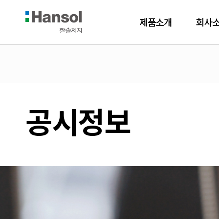
Hansol
한
제품소개
회사
솔
제
지
공시정보